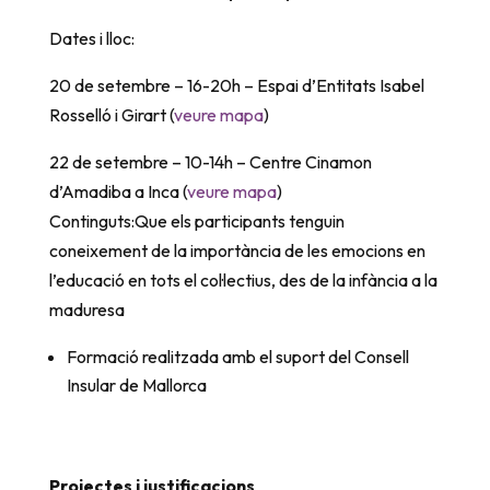
Dates i lloc:
20 de setembre – 16-20h – Espai d’Entitats Isabel
Rosselló i Girart (
veure mapa
)
22 de setembre – 10-14h – Centre Cinamon
d’Amadiba a Inca (
veure mapa
)
Continguts:Que els participants tenguin
coneixement de la importància de les emocions en
l’
educació
en tots el col·lectius, des de la infància a la
maduresa
Formació realitzada amb el suport del Consell
Insular de Mallorca
Projectes i justificacions