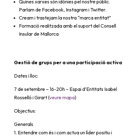
Quines xarxes són idònies pel nostre públic.
Parlam de Facebook, Instagram i Twitter.
Cream i trastejam la nostra “marca entitat”
Formació realitzada amb el suport del Consell
Insular de Mallorca
Gestió de grups per a una participació activa
Dates i lloc:
7 de setembre – 16-20h – Espai d’Entitats Isabel
Rosselló i Girart (
veure mapa
)
Objectius:
Generals
1. Entendre com és i com actua un líder positiu i