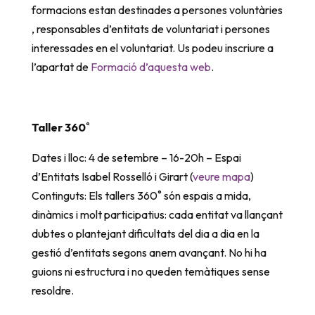
formacions estan destinades a persones voluntàries
, responsables d’entitats de voluntariat i persones
interessades en el voluntariat. Us podeu inscriure a
l’apartat de
Formació d’aquesta web
.
Taller 360˚
Dates i lloc: 4 de setembre – 16-20h – Espai
d’Entitats Isabel Rosselló i Girart (
veure mapa
)
Continguts: Els tallers 360˚ són espais a mida,
dinàmics i molt participatius: cada entitat va llançant
dubtes o plantejant dificultats del dia a dia en la
gestió d’entitats segons anem avançant. No hi ha
guions ni estructura i no queden temàtiques sense
resoldre.