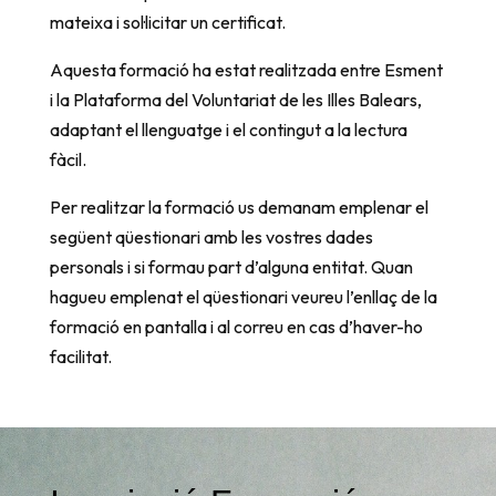
mateixa i sol·licitar un certificat.
Aquesta formació ha estat realitzada entre Esment
i la Plataforma del Voluntariat de les Illes Balears,
adaptant el llenguatge i el contingut a la lectura
fàcil.
Per realitzar la formació us demanam emplenar el
següent qüestionari amb les vostres dades
personals i si formau part d’alguna entitat. Quan
hagueu emplenat el qüestionari veureu l’enllaç de la
formació en pantalla i al correu en cas d’haver-ho
facilitat.