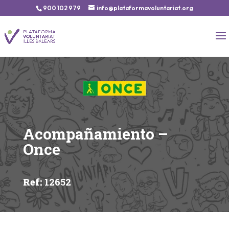
900 102 979
info@plataformavoluntariat.org
Acompañamiento –
Once
Ref
:
12652