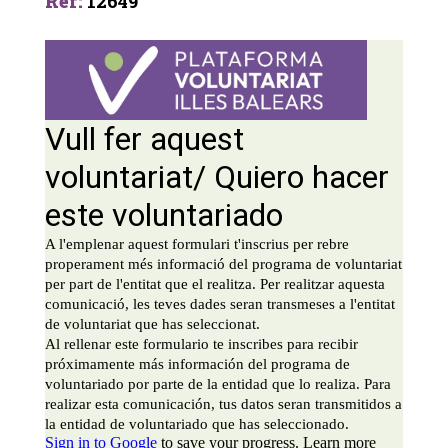
Ref
:
12649