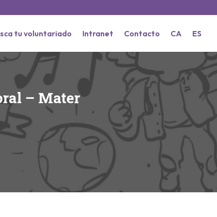
sca tu voluntariado
Intranet
Contacto
CA
ES
oral – Mater