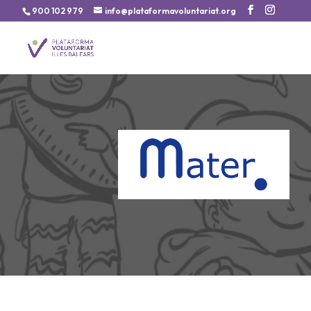
900 102 979
info@plataformavoluntariat.org