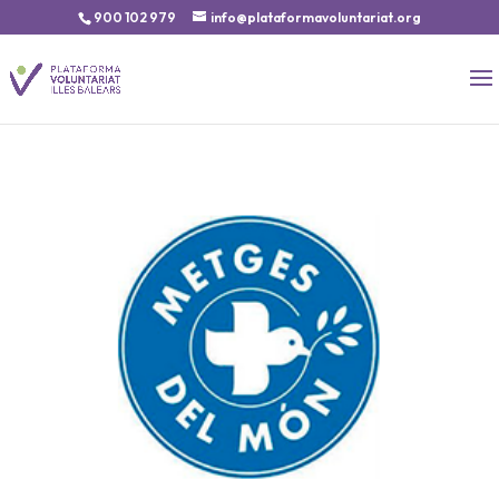
900 102 979
info@plataformavoluntariat.org