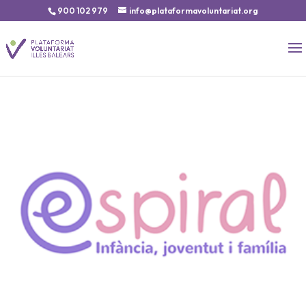
900 102 979
info@plataformavoluntariat.org