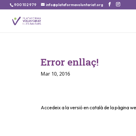
900 102 979
info@plataformavoluntariat.org
Error enllaç!
Mar 10, 2016
Accedeix a la versió en català de la pàgina we