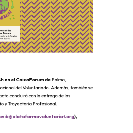
18h en el CaixaForum de
Palma,
rnacional del Voluntariado. Además, también se
acto concluirá con la entrega de los
o y Trayectoria Profesional.
avib@plataformavoluntariat.org
),