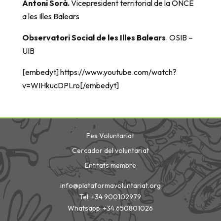
Antoni Sorà.
Vicepresident territorial de la ONCE
a les Illes Balears
Observatori Social de les Illes Balears
. OSIB –
UIB
[embedyt] https://www.youtube.com/watch?
v=WIHkucDPLro[/embedyt]
Fes Voluntariat
Cercador del voluntariat
Entitats membre
info@plataformavoluntariat.org
Tel: +34 900102979
Whatsapp: +34 650801026