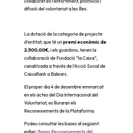
col·laborat en l’enfortiment, promoció i
difusió del voluntariat a les Illes.
La dotació de la categoria de projecte
d’entitat, que té un
premi econòmic de
2.500,00€
, i els guardons, tenen la
col·laboració de Fundació ”la Caixa”,
canalitzada a través de l’Acció Social de
CaixaBank a Balears.
El proper dia 4 de desembre emmarcat
en els actes del Dia Internacional del
Voluntariat, es lliuraran els
Reconeixements de la Plataforma.
Podeu consultar les bases al següent
enllaç:
Bases Reconeixements del