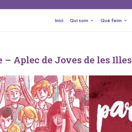
Inici
Qui som
Què feim
 – Aplec de Joves de les Ille