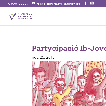
900 102 979
info@plataformavoluntariat.org
Partycipació Ib-Jove
nov. 25, 2015