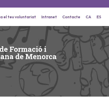
a el teu voluntariat
Intranet
Contacte
CA
ES
 de Formació i
esana de Menorca