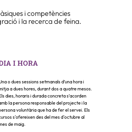
bàsiques i competències
ració i la recerca de feina.
DIA I HORA
Una o dues sessions setmanals d’una hora i
mitja a dues hores, durant dos a quatre mesos.
Els dies, horaris i durada concreta s’acorden
amb la persona responsable del projecte i la
persona voluntària que ha de fer el servei. Els
cursos s'ofereixen des del mes d'octubre al
mes de maig.