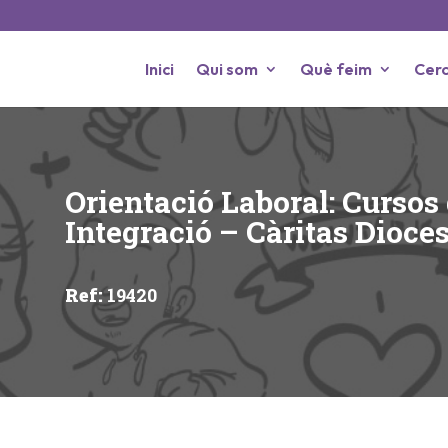
Inici
Qui som
Què feim
Cerc
Orientació Laboral: Cursos
Integració – Càritas Dioc
Ref
:
19420