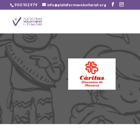
900 102 979
info@plataformavoluntariat.org