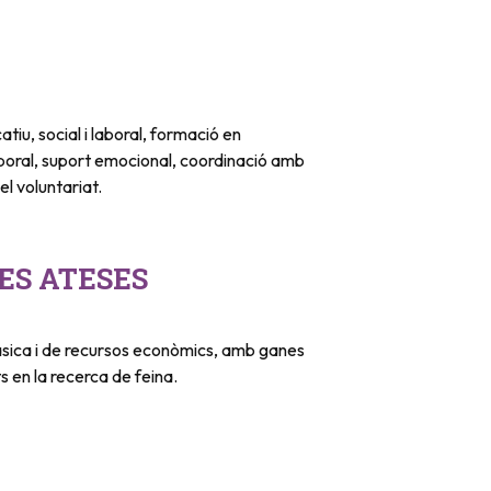
u, social i laboral, formació en
aboral, suport emocional, coordinació amb
el voluntariat.
ES ATESES
sica i de recursos econòmics, amb ganes
s en la recerca de feina.