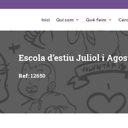
Inici
Qui som
Què feim
Cerc
Escola d’estiu Juliol i Ag
Ref
:
12650