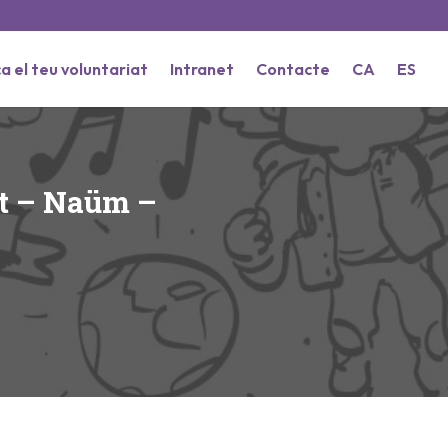
a el teu voluntariat
Intranet
Contacte
CA
ES
ost – Naüm –