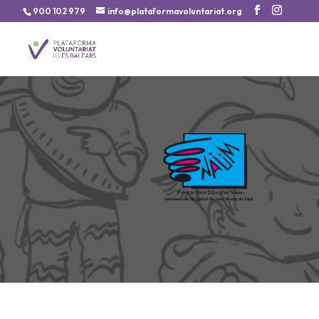
900 102 979
info@plataformavoluntariat.org