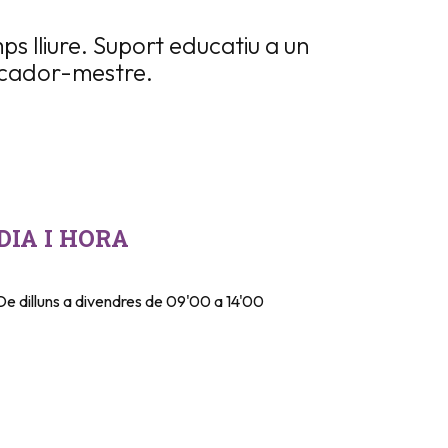
s lliure. Suport educatiu a un
ducador-mestre.
DIA I HORA
De dilluns a divendres de 09'00 a 14'00