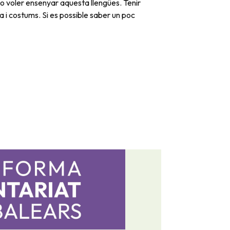
o voler ensenyar aquesta llengües. Tenir
a i costums. Si es possible saber un poc