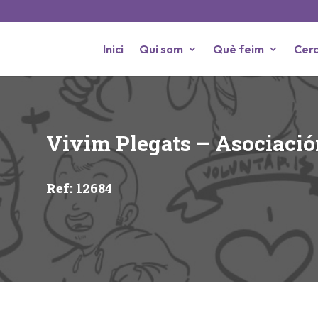
Inici
Qui som
Què feim
Cerc
Vivim Plegats – Asociació
Ref
:
12684