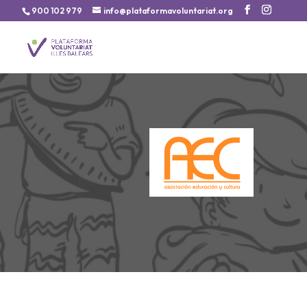
900 102 979
info@plataformavoluntariat.org