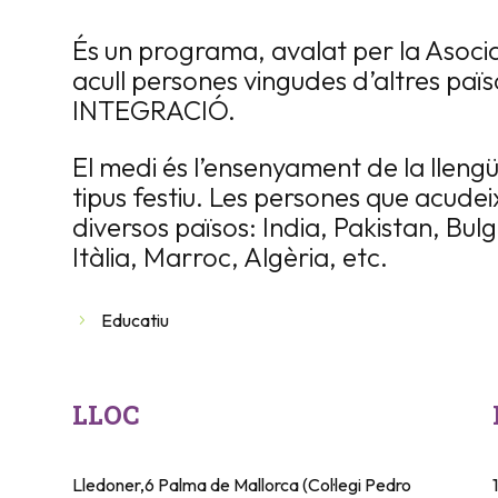
És un programa, avalat per la Asoci
acull persones vingudes d’altres païso
INTEGRACIÓ.
El medi és l’ensenyament de la llengü
tipus festiu. Les persones que acude
diversos països: India, Pakistan, Bul
Itàlia, Marroc, Algèria, etc.
Educatiu
LLOC
Lledoner,6 Palma de Mallorca (Col·legi Pedro