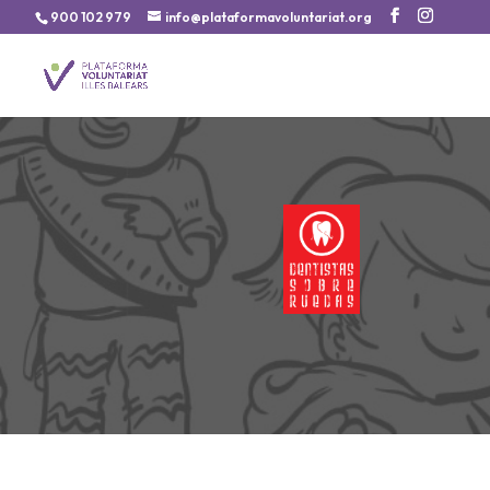
900 102 979
info@plataformavoluntariat.org