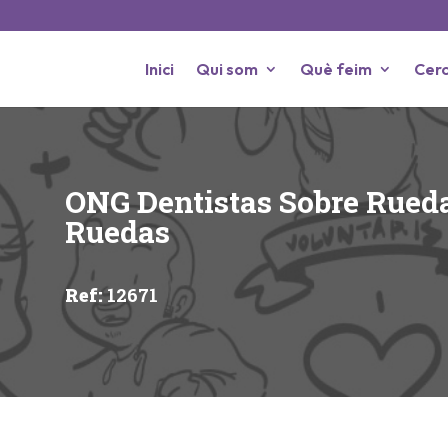
Inici
Qui som
Què feim
Cerc
ONG Dentistas Sobre Rueda
Ruedas
Ref
:
12671