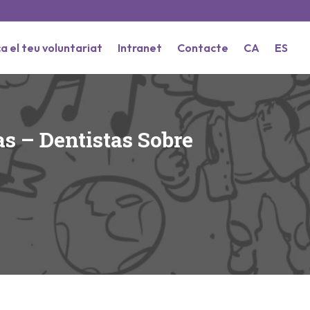
a el teu voluntariat
Intranet
Contacte
CA
ES
s – Dentistas Sobre