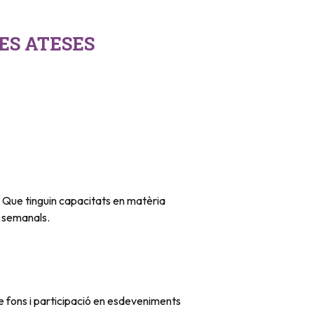
ES ATESES
s. Que tinguin capacitats en matèria
s semanals.
de fons i participació en esdeveniments