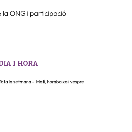
 la ONG i participació
DIA I HORA
Tota la setmana - Matí, horabaixa i vespre