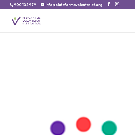
900 102 979
info@plataformavoluntariat.org