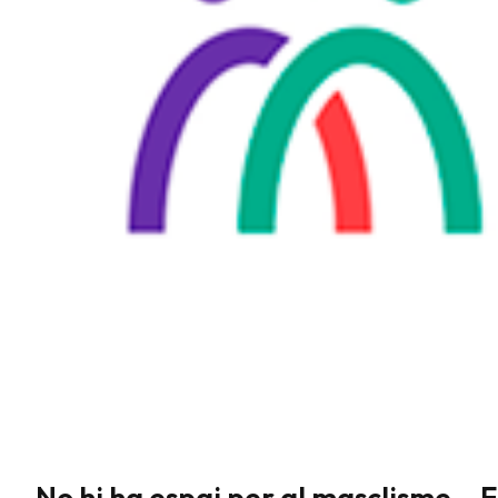
No hi ha espai per al masclisme – 