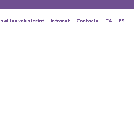
a el teu voluntariat
Intranet
Contacte
CA
ES