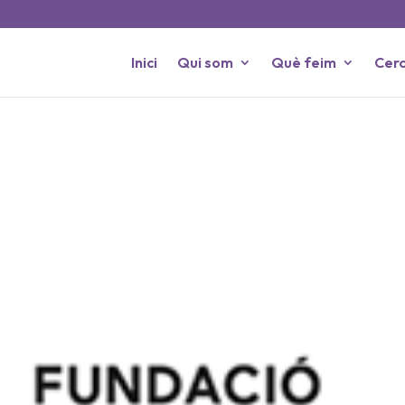
Inici
Qui som
Què feim
Cerc