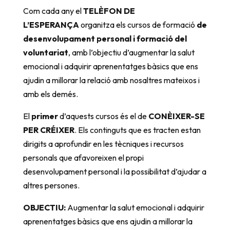
Com cada any el
TELÈFON DE
L’ESPERANÇA
organitza els cursos de formació
de
desenvolupament personal i formació del
voluntariat
, amb l’objectiu d’augmentar la salut
emocional i adquirir aprenentatges bàsics que ens
ajudin a millorar la relació amb nosaltres mateixos i
amb els demés.
El
primer
d’aquests cursos és el de
CONÈIXER-SE
PER CRÉIXER
. Els continguts que es tracten estan
dirigits a aprofundir en les tècniques i recursos
personals que afavoreixen el propi
desenvolupament personal i la possibilitat d’ajudar a
altres persones.
OBJECTIU:
Augmentar la salut emocional i adquirir
aprenentatges bàsics que ens ajudin a millorar la